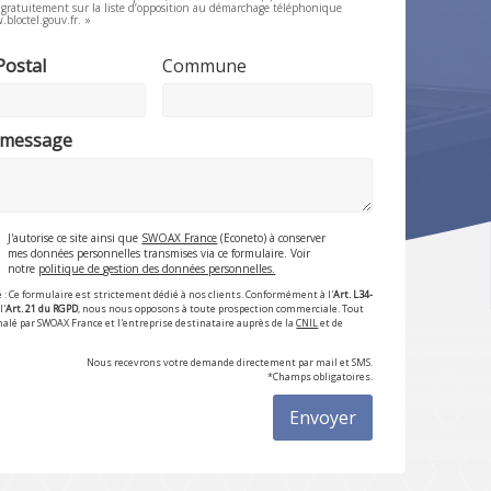
e gratuitement sur la liste d’opposition au démarchage téléphonique
.bloctel.gouv.fr. »
Postal
Commune
 message
J'autorise ce site ainsi que
SWOAX France
(Econeto) à conserver
mes données personnelles transmises via ce formulaire. Voir
notre
politique de gestion des données personnelles.
 : Ce formulaire est strictement dédié à nos clients. Conformément à l'
Art. L34-
l'
Art. 21 du RGPD
, nous nous opposons à toute prospection commerciale. Tout
nalé par SWOAX France et l'entreprise destinataire auprès de la
CNIL
et de
Nous recevrons votre demande directement par mail et SMS.
*Champs obligatoires.
Envoyer