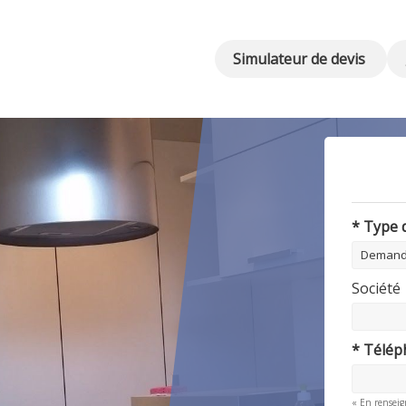
Simulateur de devis
* Type
Société
* Télé
« En renseig