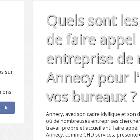
Quels sont le
de faire appel
entreprise de 
Annecy pour l'
as sur
vos bureaux ?
lons !
alider
Annecy, avec son cadre idyllique et son
où de nombreuses entreprises cherchen
travail propre et accueillant. Faire appe
Annecy, comme CHD services, présente