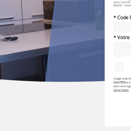
vous inscrir
Bloctel : www
* Code 
* Votre
Usage réservé
5 du CPCE
et à 
abus sera sig
Signal-Spam
.