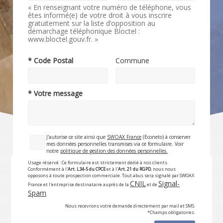
« En renseignant votre numéro de téléphone, vous
êtes informé(e) de votre droit à vous inscrire
gratuitement sur la liste d’opposition au
démarchage téléphonique Bloctel :
www.bloctel.gouv.fr. »
* Code Postal
Commune
* Votre message
J'autorise ce site ainsi que
SWOAX France
(Econeto) à conserver
mes données personnelles transmises via ce formulaire. Voir
notre
politique de gestion des données personnelles.
Usage réservé : Ce formulaire est strictement dédié à nos clients.
Conformément à l'
Art. L34-5 du CPCE
et à l'
Art. 21 du RGPD
, nous nous
opposons à toute prospection commerciale. Tout abus sera signalé par SWOAX
CNIL
Signal-
France et l'entreprise destinataire auprès de la
et de
Spam
.
Nous recevrons votre demande directement par mail et SMS.
*Champs obligatoires.