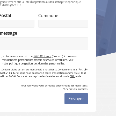
e gratuitement sur la liste d’opposition au démarchage téléphonique
.bloctel.gouv.fr. »
Postal
Commune
 message
J'autorise ce site ainsi que
SWOAX France
(Econeto) à conserver
mes données personnelles transmises via ce formulaire. Voir
notre
politique de gestion des données personnelles.
 : Ce formulaire est strictement dédié à nos clients. Conformément à l'
Art. L34-
l'
Art. 21 du RGPD
, nous nous opposons à toute prospection commerciale. Tout
nalé par SWOAX France et l'entreprise destinataire auprès de la
CNIL
et de
Nous recevrons votre demande directement par mail et SMS.
*Champs obligatoires.
Envoyer