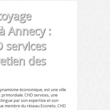
toyage
à Annecy :
services
retien des
 dynamisme économique, est une ville
t primordiale. CHD services, une
stingue par son expertise et son
 que membre du réseau Econeto, CHD