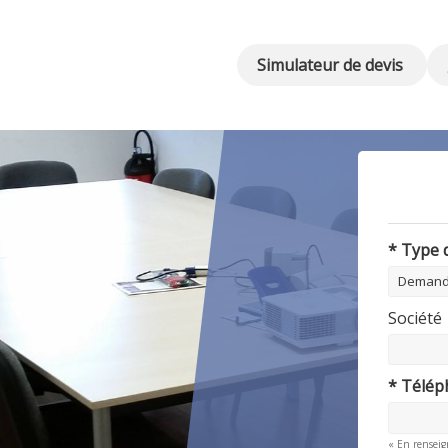
Simulateur de devis
* Type
Société
* Télé
« En renseig