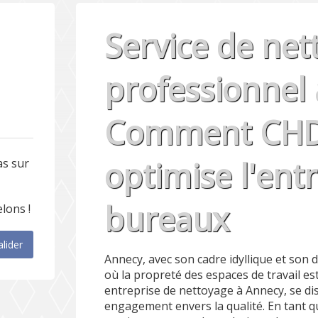
Service de net
professionnel 
Comment CHD 
optimise l'ent
as sur
bureaux
lons !
alider
Annecy, avec son cadre idyllique et son
où la propreté des espaces de travail es
entreprise de nettoyage à Annecy, se di
engagement envers la qualité. En tant