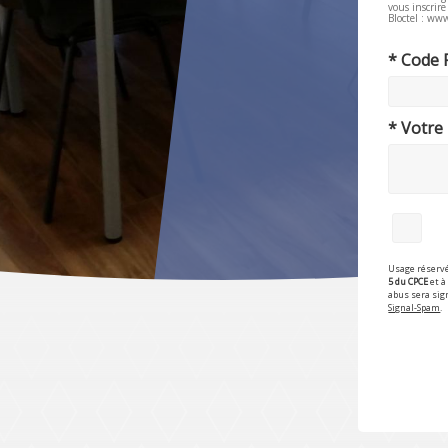
vous inscrir
Bloctel : www
* Code 
* Votre
Usage réservé
5 du CPCE
et à 
abus sera sig
Signal-Spam
.