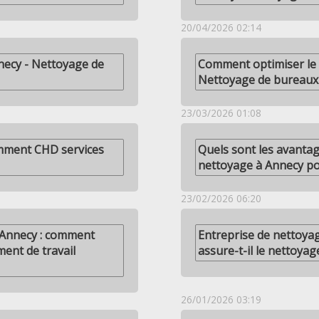
20/04/2026 02:14
necy - Nettoyage de
Comment optimiser le 
Nettoyage de bureaux
23/03/2026 01:08
omment CHD services
Quels sont les avantag
nettoyage à Annecy pou
23/02/2026 06:20
 Annecy : comment
Entreprise de nettoya
ent de travail
assure-t-il le nettoyage
26/01/2026 03:19