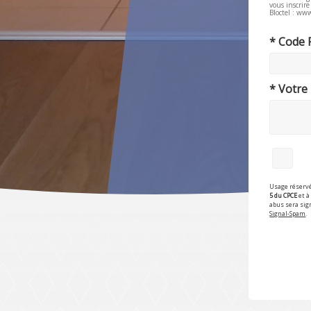
vous inscrir
Bloctel : www
* Code 
* Votre
Usage réservé
5 du CPCE
et à 
abus sera sig
Signal-Spam
.