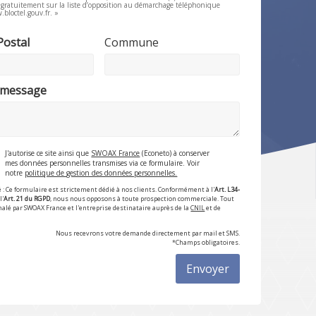
e gratuitement sur la liste d’opposition au démarchage téléphonique
.bloctel.gouv.fr. »
Postal
Commune
 message
J'autorise ce site ainsi que
SWOAX France
(Econeto) à conserver
mes données personnelles transmises via ce formulaire. Voir
notre
politique de gestion des données personnelles.
 : Ce formulaire est strictement dédié à nos clients. Conformément à l'
Art. L34-
l'
Art. 21 du RGPD
, nous nous opposons à toute prospection commerciale. Tout
nalé par SWOAX France et l'entreprise destinataire auprès de la
CNIL
et de
Nous recevrons votre demande directement par mail et SMS.
*Champs obligatoires.
Envoyer