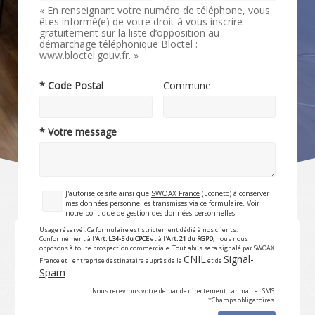
« En renseignant votre numéro de téléphone, vous
êtes informé(e) de votre droit à vous inscrire
gratuitement sur la liste d’opposition au
démarchage téléphonique Bloctel :
www.bloctel.gouv.fr. »
* Code Postal
Commune
* Votre message
J'autorise ce site ainsi que
SWOAX France
(Econeto) à conserver
mes données personnelles transmises via ce formulaire. Voir
notre
politique de gestion des données personnelles.
Usage réservé : Ce formulaire est strictement dédié à nos clients.
Conformément à l'
Art. L34-5 du CPCE
et à l'
Art. 21 du RGPD
, nous nous
opposons à toute prospection commerciale. Tout abus sera signalé par SWOAX
CNIL
Signal-
France et l'entreprise destinataire auprès de la
et de
Spam
.
Nous recevrons votre demande directement par mail et SMS.
*Champs obligatoires.