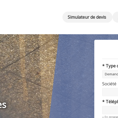
Simulateur de devis
* Type
Société
es
* Télé
« En renseig