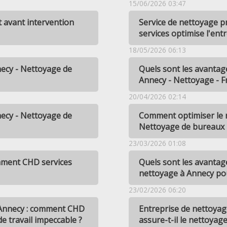
15/06/2026 03:47
t avant intervention
Service de nettoyage 
services optimise l'ent
18/05/2026 06:13
necy - Nettoyage de
Quels sont les avantage
Annecy - Nettoyage - 
20/04/2026 02:14
necy - Nettoyage de
Comment optimiser le 
Nettoyage de bureaux
23/03/2026 01:08
mment CHD services
Quels sont les avantage
nettoyage à Annecy pou
23/02/2026 06:20
 Annecy : comment CHD
Entreprise de nettoya
e travail impeccable ?
assure-t-il le nettoyage