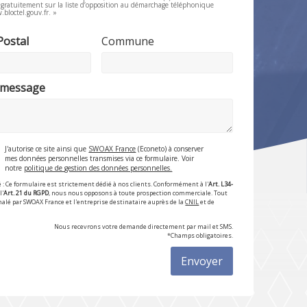
e gratuitement sur la liste d’opposition au démarchage téléphonique
.bloctel.gouv.fr. »
Postal
Commune
 message
J'autorise ce site ainsi que
SWOAX France
(Econeto) à conserver
mes données personnelles transmises via ce formulaire. Voir
notre
politique de gestion des données personnelles.
 : Ce formulaire est strictement dédié à nos clients. Conformément à l'
Art. L34-
l'
Art. 21 du RGPD
, nous nous opposons à toute prospection commerciale. Tout
nalé par SWOAX France et l'entreprise destinataire auprès de la
CNIL
et de
Nous recevrons votre demande directement par mail et SMS.
*Champs obligatoires.
Envoyer