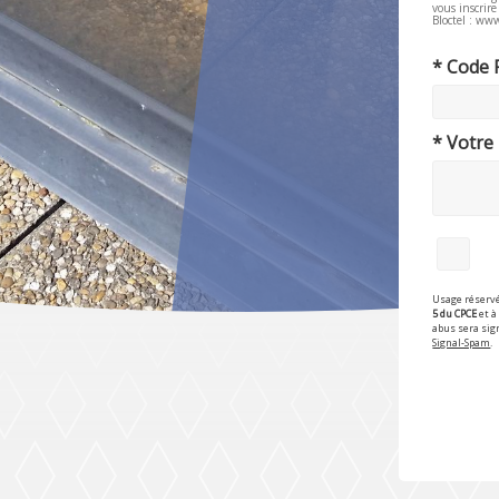
vous inscrir
Bloctel : www
* Code 
* Votre
Usage réservé
5 du CPCE
et à 
abus sera sig
Signal-Spam
.