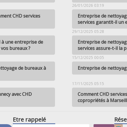
26/01/2026 03:19
mment CHD services
Entreprise de nettoya
services garantit-il un
29/12/2025 05:28
l à une entreprise de
Entreprise de nettoya
 vos bureaux ?
services assure-t-il la 
15/12/2025 00:05
ettoyage de bureaux à
Entreprise de nettoya
17/11/2025 05:15
nnecy avec CHD
Comment CHD services a
copropriétés à Marseill
Etre rappelé
Rése